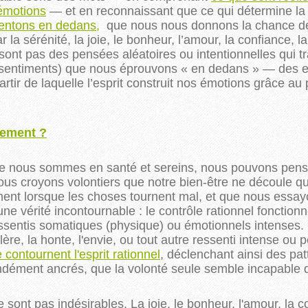
 émotions
— et en reconnaissant que ce qui détermine la q
sentons en dedans,
que nous nous donnons la chance de s
ar
 la sérénité, la joie, le bonheur, l’amour, la confiance, la
ont pas des pensées aléatoires ou intentionnelles qui tra
 sentiments) que nous 
éprouvons « en dedans »
 — des e
rtir de laquelle l’esprit construit nos émotions grâce a
tement ?
que nous sommes en santé et sereins, nous pouvons pense
 nous croyons volontiers que notre bien-être ne découle q
ement lorsque les choses tournent mal, et que nous essay
e vérité incontournable : le contrôle rationnel fonction
sentis somatiques (physique) ou émotionnels intenses. C
olère, la honte, l'envie, ou tout autre ressenti intense ou p
contournent l'esprit rationnel
, déclenchant ainsi des p
ndément ancrés, que la volonté seule semble incapable d
 sont pas indésirables. La joie, le bonheur, l'amour, la 