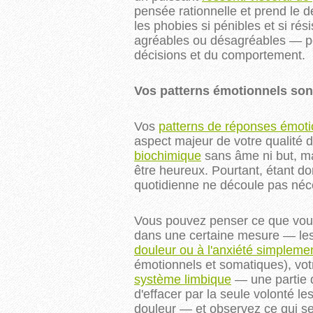
pensée rationnelle et prend le 
les phobies si pénibles et si rés
agréables ou désagréables — p
décisions et du comportement.
Vos patterns émotionnels sont
Vos
patterns de réponses émoti
aspect majeur de votre qualité d
biochimique
sans âme ni but, ma
être heureux. Pourtant, étant d
quotidienne ne découle pas néc
Vous pouvez penser ce que vous 
dans une certaine mesure — les
douleur ou à l'anxiété simplemen
émotionnels et somatiques), vo
système limbique
— une partie d
d'effacer par la seule volonté l
douleur — et observez ce qui s