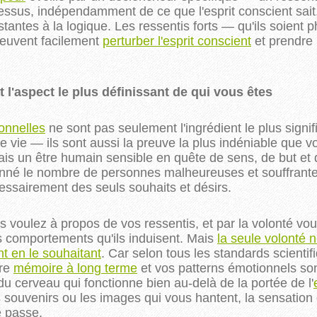
dessus, indépendamment de ce que l'esprit conscient sait
istantes à la logique. Les ressentis forts — qu'ils soient
euvent facilement
perturber l'esprit conscient
et prendre 
 l'aspect le plus définissant de qui vous êtes
onnelles
ne sont pas seulement l'ingrédient le plus signifi
e vie — ils sont aussi la preuve la plus indéniable que 
is un être humain sensible en quête de sens, de but et
onné le nombre de personnes malheureuses et souffrantes,
essairement des seuls souhaits et désirs.
voulez à propos de vos ressentis, et par la volonté vo
 comportements qu'ils induisent. Mais
la seule volonté n
t en le souhaitant
. Car selon tous les standards scientifi
tre
mémoire à long terme
et vos patterns émotionnels son
u cerveau qui fonctionne bien au-delà de la portée de l'
es souvenirs ou les images qui vous hantent, la sensation 
e passe.