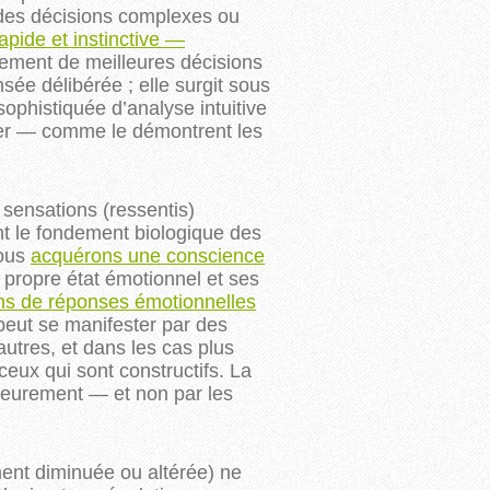
à des décisions complexes ou
rapide et instinctive —
ment de meilleures décisions
sée délibérée ; elle surgit sous
sophistiquée d’analyse intuitive
der — comme le démontrent les
sensations (ressentis)
nt le fondement biologique des
nous
acquérons une conscience
 propre état émotionnel et ses
ns de réponses émotionnelles
 peut se manifester par des
autres, et dans les cas plus
ceux qui sont constructifs. La 
ieurement — et non par les 
ent diminuée ou altérée) ne