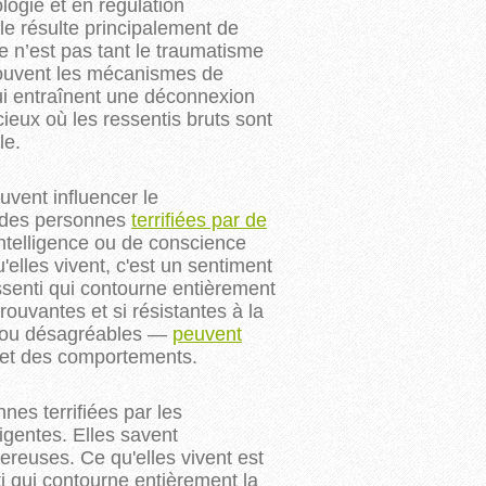
logie et en régulation
le résulte principalement de
 n’est pas tant le traumatisme
souvent les mécanismes de
i entraînent une déconnexion
cieux où les ressentis bruts sont
le
.
uvent influencer le
t des personnes
terrifiées par de
intelligence ou de conscience
elles vivent, c'est un sentiment
senti qui contourne entièrement
rouvantes et si résistantes à la
es ou désagréables —
peuvent
 et des comportements.
nes terrifiées par les
igentes. Elles savent
reuses. Ce qu'elles vivent est
i qui contourne entièrement la