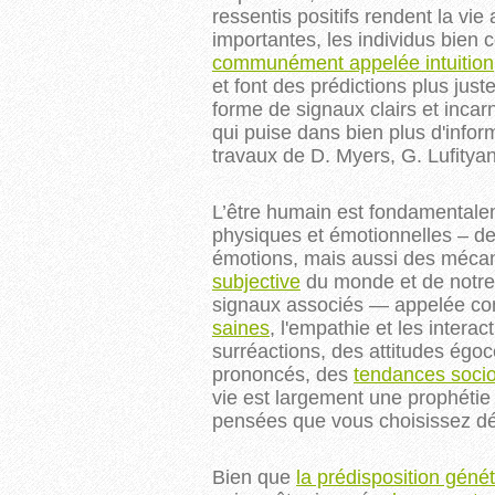
ressentis positifs rendent la v
importantes, les individus bien
communément appelée intuition,
et font des prédictions plus jus
forme de signaux clairs et incarn
qui puise dans bien plus d'inf
travaux de D. Myers, G. Lufityan
L’être humain est fondamentalem
physiques et émotionnelles – de
émotions, mais aussi des mécan
subjective
du monde et de notre 
signaux associés — appelée con
saines
, l'empathie et les interac
surréactions, des attitudes égoc
prononcés, des
tendances soci
vie est largement une prophétie 
pensées que vous choisissez d
Bien que
la prédisposition génét