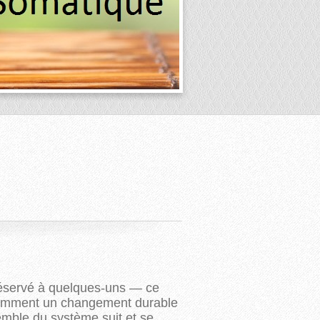
 réservé à quelques-uns — ce
omment un changement durable
mble du système suit et se