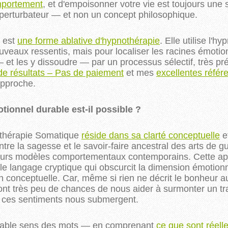
omportement
, et d'empoisonner votre vie est toujours un
perturbateur — et non un concept philosophique.
e est
une forme ablative d'hypnothérapie
. Elle utilise l'
uveaux ressentis, mais pour localiser les racines émotio
 et les y dissoudre — par un processus sélectif, très pr
de résultats – Pas de paiement
et mes
excellentes référ
 approche.
onnel durable est-il possible ?
othérapie Somatique
réside dans sa clarté conceptuelle
et
tre la sagesse et le savoir-faire ancestral des arts de gu
ieurs modèles comportementaux contemporains. Cette ap
le langage cryptique qui obscurcit la dimension émotionne
n conceptuelle. Car, même si rien ne décrit le bonheur 
ont très peu de chances de nous aider à surmonter un t
e ces sentiments nous submergent.
éritable sens des mots — en comprenant
ce que sont réell