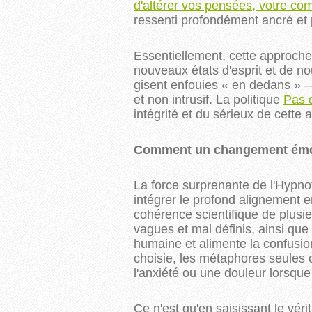
d'altérer vos pensées, votre c
ressenti profondément ancré et 
Essentiellement, cette approch
nouveaux états d'esprit et de no
gisent enfouies « en dedans » —
et non intrusif. La politique
Pas 
intégrité et du sérieux de cette
Comment un changement émoti
La force surprenante de l'Hypn
intégrer le profond alignement en
cohérence scientifique de plus
vagues et mal définis, ainsi que 
humaine et alimente la confusio
choisie, les métaphores seules 
l'anxiété ou une douleur lorsqu
Ce n'est qu'en saisissant le v