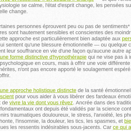
siologie se calme, l'état d'esprit change, les pensées s
nelle change.
ertaines personnes éprouvent peu ou pas de sentiments* e
autres sont hautement sensibles et conscientes des moin
ette approche est particulièrement bien adaptée aux
per
ui sentent qu'une blessure émotionnelle — ou quelque c
t leur souffrance en vie d'une façon qu'aucune autre ap
une forme distinctive d'hypnothérapie
qui ne vise pas à i
psychologique en cours, mais à offrir une voie différent
mérites, n'ont pas encore apporté le soulagement espéré,
ffrir.
ne approche holistique distincte
de la santé émotionnelle
nscient
pour vous aider à vous libérer des fardeaux émo
t de
vivre la vie dont vous rêvez
. Ancrée dans des tradit
 fondamentaux ont depuis été validés par la science co
rs traumatiques douloureux, le stress, l'anxiété, les phobi
la honte, l'insomnie, la douleur, les tics, les spasmes, et
bi
ques les ressentis indésirables sous-jacents. Car
ce qui 