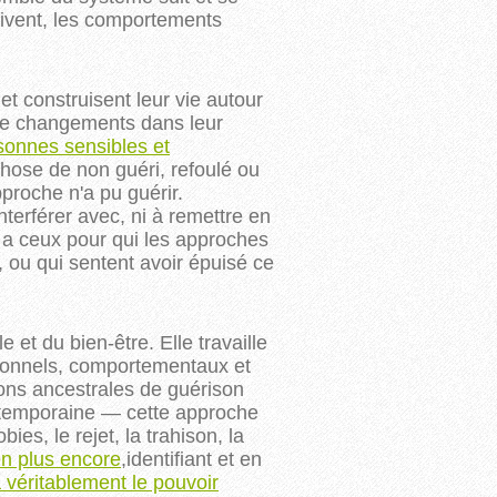
uivent, les comportements
t construisent leur vie autour
dre changements dans leur
sonnes sensibles et
hose de non guéri, refoulé ou
proche n'a pu guérir.
nterférer avec, ni à remettre en
e a ceux pour qui les approches
 ou qui sentent avoir épuisé ce
 et du bien-être. Elle travaille
tionnels, comportementaux et
ions ancestrales de guérison
ntemporaine — cette approche
es, le rejet, la trahison, la
en plus encore
,identifiant et en
a véritablement le pouvoir