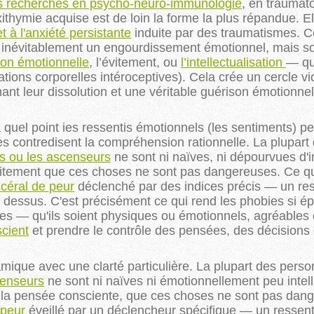
es recherches en psycho-neuro-immunologie
, en traumato
ithymie acquise est de loin la forme la plus répandue. El
 à l'anxiété persistante
induite par des traumatismes. Ce
e inévitablement un engourdissement émotionnel, mais 
ion émotionnelle
, l’évitement, ou
l’intellectualisation
— qu
tions corporelles intéroceptives). Cela crée un cercle vi
nt leur dissolution et une véritable guérison
émotionnel
à quel point ies ressentis émotionnels (les sentiments) pe
s contredisent la compréhension rationnelle. La plupar
ns ou les ascenseurs
ne sont ni naïves, ni dépourvues d'
aitement que ces choses ne sont pas dangereuses. Ce qu'
scéral de peur
déclenché par des indices précis — un res
e dessus. C'est précisément ce qui rend les phobies si ép
nses — qu'ils soient physiques ou émotionnels, agréabl
scient
et prendre le contrôle des pensées, des décisions
amique avec une clarté particulière. La plupart des person
censeurs
ne sont ni naïves ni émotionnellement peu intell
 la pensée consciente, que ces choses ne sont pas dange
 peur
éveillé par un déclencheur spécifique — un ressent