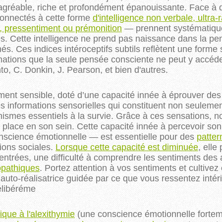
ie agréable, riche et profondément épanouissante. Face 
 connectés à cette forme
d'intelligence non verbale, ultra-
 pressentiment ou prémonition
— prennent systématique
tes. Cette intelligence ne prend pas naissance dans la pen
és. Ces indices intéroceptifs subtils reflètent une forme 
ormations que la seule pensée consciente ne peut y accé
to, C. Donkin, J. Pearson, et bien d'autres.
ent sensible, doté d’une capacité innée à éprouver des 
s informations sensorielles qui constituent non seuleme
ismes essentiels à la survie. Grâce à ces sensations, 
place en son sein. Cette capacité innée à percevoir son
science émotionnelle — est essentielle pour des
patter
tions sociales.
Lorsque cette capacité est diminuée
, elle
entrées, une difficulté à comprendre les sentiments des 
opathiques
.
Portez attention à vos sentiments et cultivez 
auto-réalisatrice guidée par ce que vous ressentez intér
élibéréme
ique à l'
alexithymie
(une conscience émotionnelle fortem