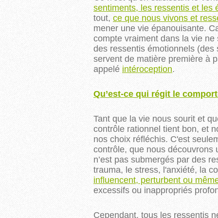
sentiments, les ressentis et les
tout,
ce que nous vivons et res
mener une vie épanouisante. C
compte vraiment dans la vie ne s
des ressentis émotionnels (des
servent de matière première à pa
appelé 
intéroception
.
Qu’est-ce qui régit le compor
Tant que la vie nous sourit et 
contrôle rationnel tient bon, et
nos choix réfléchis. C'est seul
contrôle, que nous découvrons un
n’est pas submergés par des res
trauma, le stress, l'anxiété, la c
influencent, perturbent ou même 
excessifs ou inappropriés profo
Cependant, tous les ressentis ne