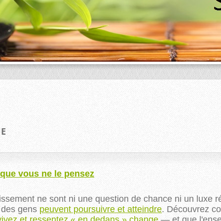
UE
t que vous ne le pensez
ouissement ne sont ni une question de chance ni un luxe
t des gens
peuvent poursuivre et atteindre
. Découvrez c
vivez et ressentez « en dedans » change
— et que l'ense