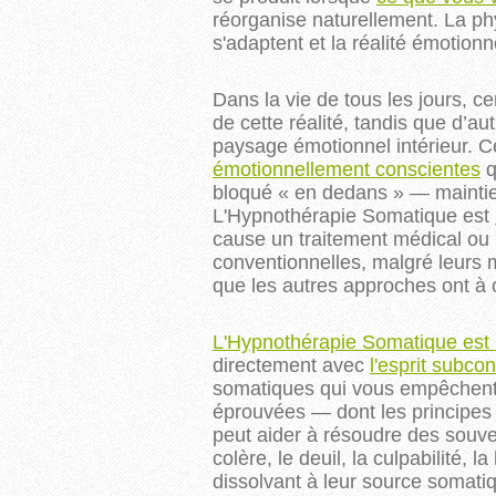
réorganise naturellement. La phy
s'adaptent et la réalité émotion
Dans la vie de tous les jours, c
de cette réalité, tandis que d’
paysage émotionnel intérieur. C
émotionnellement conscientes
q
bloqué « en dedans » — maintien
L'Hypnothérapie Somatique est
cause un traitement médical ou 
conventionnelles, malgré leurs 
que les autres approches ont à o
L'Hypnothérapie Somatique est u
directement avec
l'esprit subco
somatiques qui vous empêchen
éprouvées — dont les principes
peut aider à résoudre des souveni
colère, le deuil, la culpabilité, 
dissolvant à leur source somati