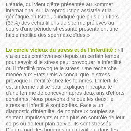
L'étude, qui vient d'être présentée au Sommet
international sur la reproduction assistée et la
génétique en Israël, a indiqué que plus d'un tiers
(
37%
)
des échantillons de sperme prélevés au
cours d'une période stressante présentaient une
faible motilité des spermatozoïdes.
»
Le cercle vicieux du stress et de l'infertilité :
«
Il
y a eu des controverses depuis un certain temps
pour savoir si le stress peut provoquer la
infer
tilité
ou l'infer
tilité provoque le stress. Une recherche
menée aux États-Unis a conclu que le stress
provoque l'infertilité chez les femmes. L'infertilité
est un terme utilisé pour expliquer l'incapacité
d'une femme de concevoir après deux ans d'efforts
constants. Nous pouvons dire que les deux, le
stress et l'infertilité sont co-liés. Face a un
diagnostic d'infertilité, de nombreux couples se
sentent impuissants et non plus en contrôle de leur
corps ou de leur plan de vie. Ils sont stressés.
D'autre part, les hommes qui travaillent dans les