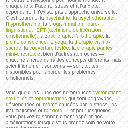
ancestrale fonctionne pour tout le monde, à
chaque fois. Face au stress et à l'anxiété,
cependant, il n'existe pas d'approche universelle.
C'est pourquoi la
psychiatrie
, la
psychothérapie
,
l'
hypnothérapie
, la
programmation neuro-
linguistique
, l'
EFT (technique de libération
émotionnelle)
, la
zoothérapie
, l'
art-thérapie
, la
pleine conscience
, le
yoga
, la
thérapie cranio-
sacrée
, la
couverture lestée
, la
thérapie par les
mini-chevaux
et bien d'autres approches —
chacune ancrée dans des concepts différents mais
scientifiquement soutenus — sont toutes
disponibles pour aborder les problèmes
émotionnels.
Voici quelques-unes des nombreuses
dysfonctions
sexuelles et reproductrices
qui sont aggravées,
déclenchées ou même causées par le stress, les
traumatismes et l'
anxiété
— et pour lesquelles
vous pouvez raisonnablement espérer des
améliorations lorsque vous prenez soin de votre