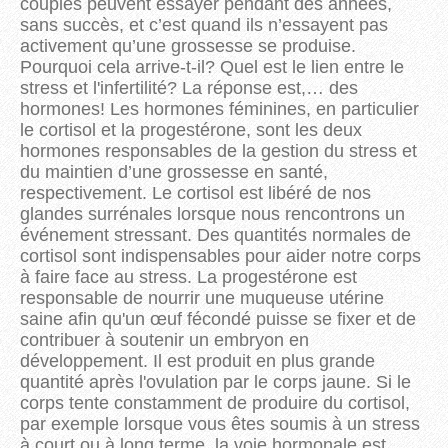
couples peuvent essayer pendant des années,
sans succès, et c’est quand ils n’essayent pas
activement qu’une grossesse se produise.
Pourquoi cela arrive-t-il? Quel est le lien entre le
stress et l'infertilité? La réponse est,… des
hormones! Les hormones féminines, en particulier
le cortisol et la progestérone, sont les deux
hormones responsables de la gestion du stress et
du maintien d’une grossesse en santé,
respectivement. Le cortisol est libéré de nos
glandes surrénales lorsque nous rencontrons un
événement stressant. Des quantités normales de
cortisol sont indispensables pour aider notre corps
à faire face au stress. La progestérone est
responsable de nourrir une muqueuse utérine
saine afin qu'un œuf fécondé puisse se fixer et de
contribuer à soutenir un embryon en
développement. Il est produit en plus grande
quantité après l'ovulation par le corps jaune. Si le
corps tente constamment de produire du cortisol,
par exemple lorsque vous êtes soumis à un stress
à court ou à long terme, la voie hormonale est