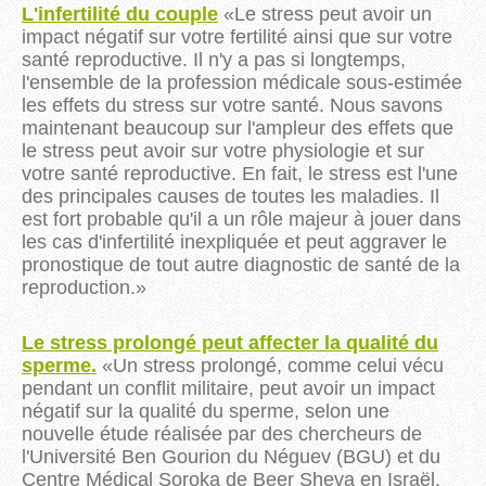
L'infertilité du couple
«
Le stress peut avoir un
impact négatif sur votre fertilité ainsi que
sur votre
santé reproductive. Il n'y a pas si longtemps,
l'ensemble de la profession médicale sous-estimée
les effets du
stress
sur votre santé. Nous savons
maintenant beaucoup sur l'ampleur des effets que
le stress peut avoir sur votre physiologie et sur
votre santé reproductive. En fait, le stress est l'une
des principales causes de toutes les maladies. Il
est fort probable qu'il a un rôle majeur à jouer dans
les cas d'infertilité inexpliquée et peut aggraver le
pronostique de tout autre diagnostic de santé de
la
reproduction.
»
Le stress prolongé peut affecter la qualité du
sperme.
«
Un stress prolongé, comme celui vécu
pendant un conflit militaire, peut avoir un impact
négatif sur la qualité du sperme, selon une
nouvelle étude réalisée par des chercheurs de
l'Université Ben Gourion du Néguev
(
BGU
)
et du
Centre Médical
Soroka
de
Beer
Sheva
en Israël.