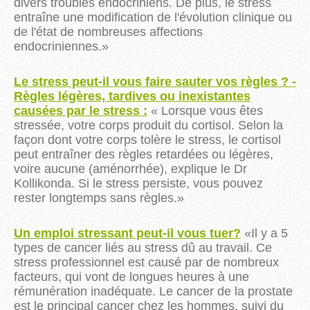
divers troubles endocriniens. De plus, le stress
entraîne une modification de l'évolution clinique ou
de l'état de nombreuses affections
endocriniennes.»
Le stress peut-il vous faire sauter vos règles ? -
Règles légères, tardives ou inexistantes
causées par le stress :
« Lorsque vous êtes
stressée, votre corps produit du cortisol. Selon la
façon dont votre corps tolère le stress, le cortisol
peut entraîner des règles retardées ou légères,
voire aucune (aménorrhée), explique le Dr
Kollikonda. Si le stress persiste, vous pouvez
rester longtemps sans règles.»
Un emploi stressant peut-il vous
tuer?
«
Il y a 5
types de cancer liés au stress dû au travail.
Ce
stress professionnel est causé par de nombreux
facteurs, qui vont de longues heures à une
rémunération inadéquate.
Le cancer de la prostate
est le principal cancer chez les hommes, suivi du