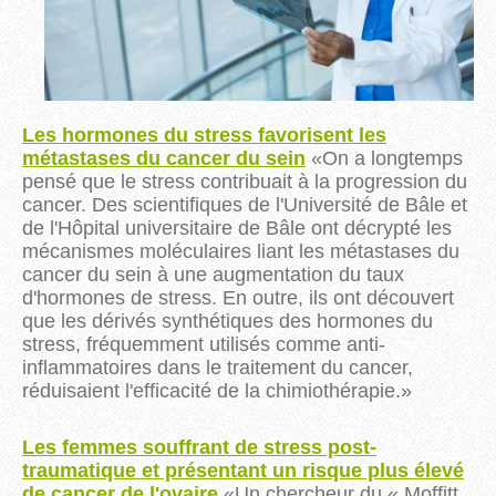
Les hormones du stress favorisent les
métastases du cancer du sein
«On a longtemps
pensé que le stress contribuait à la progression du
cancer. Des scientifiques de l'Université de Bâle et
de l'Hôpital universitaire de Bâle ont décrypté les
mécanismes moléculaires liant les métastases du
cancer du sein à une augmentation du taux
d'hormones de stress. En outre, ils ont découvert
que les dérivés synthétiques des hormones du
stress, fréquemment utilisés comme anti-
inflammatoires dans le traitement du cancer,
réduisaient l'efficacité de la chimiothérapie.
»
Les femmes souffrant de stress post-
traumatique et présentant un risque plus élevé
de cancer de l'ovaire
«
Un chercheur du « Moffitt