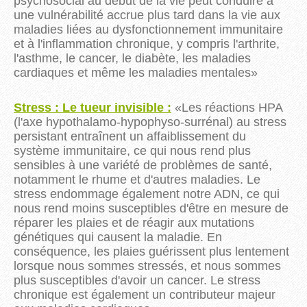
psychosocial au début de la vie peut conduire à
une vulnérabilité accrue plus tard dans la vie aux
maladies liées au dysfonctionnement immunitaire
et à l'inflammation chronique, y compris l'arthrite,
l'asthme, le cancer, le diabète, les maladies
cardiaques et même les maladies mentales
»
Stress : Le tueur invisible :
«
Les réactions HPA
(l'axe hypothalamo-hypophyso-surrénal) au stress
persistant entraînent un affaiblissement du
système immunitaire, ce qui nous rend plus
sensibles à une variété de problèmes de santé,
notamment le rhume et d'autres maladies. Le
stress endommage également notre ADN, ce qui
nous rend moins susceptibles d'être en mesure de
réparer les plaies et de réagir aux mutations
génétiques qui causent la maladie. En
conséquence, les plaies guérissent plus lentement
lorsque nous sommes stressés, et nous sommes
plus susceptibles d'avoir un cancer. Le stress
chronique est également un contributeur majeur