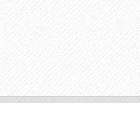
© Alex V Priala. All rights reserved
Somatic Hypnotherapy,
Montréal, Qc