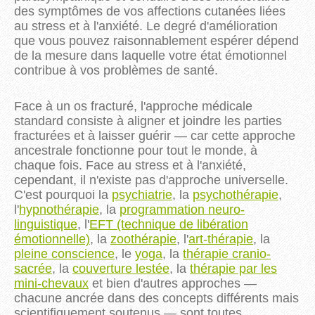
des symptômes de vos affections cutanées liées
au stress et à l'anxiété. Le degré d'amélioration
que vous pouvez raisonnablement espérer dépend
de la mesure dans laquelle votre état émotionnel
contribue à vos problèmes de santé.
Face à un os fracturé, l'approche médicale
standard consiste à aligner et joindre les parties
fracturées et à laisser guérir — car cette approche
ancestrale fonctionne pour tout le monde, à
chaque fois. Face au stress et à l'anxiété,
cependant, il n'existe pas d'approche universelle.
C'est pourquoi la
psychiatrie
, la
psychothérapie
,
l'
hypnothérapie
, la
programmation neuro-
linguistique
, l'
EFT (technique de libération
émotionnelle)
, la
zoothérapie
, l'
art-thérapie
, la
pleine conscience
, le
yoga
, la
thérapie cranio-
sacrée
, la
couverture lestée
, la
thérapie par les
mini-chevaux
et bien d'autres approches —
chacune ancrée dans des concepts différents mais
scientifiquement soutenus — sont toutes