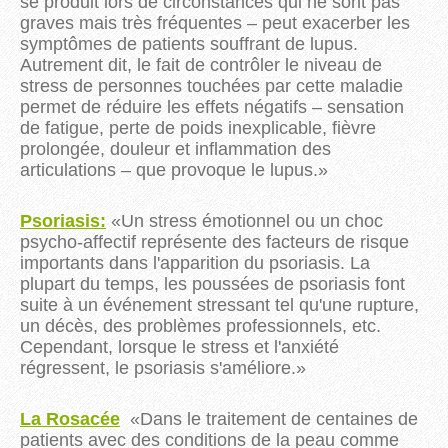
se produit lors de circonstances qui ne sont pas
graves mais très fréquentes –
peut exacerber les
symptômes de patients souffrant de lupus.
Autrement dit, le fait de contrôler le niveau de
stress de personnes touchées par cette maladie
permet de réduire les effets négatifs
– sensation
de fatigue, perte de poids inexplicable, fièvre
prolongée, douleur et inflammation des
articulations –
que provoque le lupus.
»
Psoriasis:
«
Un stress émotionnel ou un choc
psycho-affectif représente des facteurs de risque
importants dans l'apparition du psoriasis.
La
plupart du temps,
les poussées de psoriasis font
suite à un événement stressant tel qu'une rupture,
un décès, des problèmes professionnels, etc.
Cependant, lorsque le stress et l'anxiété
régressent, le psoriasis s'améliore.
»
La Rosacée
«
Dans le traitement de centaines de
patients avec des conditions de la peau comme