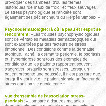
provoquer des flambées, d'où les termes
historiques "de maux de froid" et "feux sauvages".
Le stress psychologique et l'anxiété sont
également des déclencheurs du
Herpès Simplex
»
Psychodermatologie: là où la peau et l'esprit se
rencontrent:
«Les troubles psychophysiologiques
sont de véritables maladies dermatologiques qui
sont exacerbées par des facteurs de stress
émotionnel. Des conditions comme la dermatite
atopique, l'acné, la dermatite périorale, le psoriasis
et l'hyperhidrose sont tous des exemples de
conditions que les patients rapportent souvent
s'aggraver lorsqu'ils sont stressés. Lorsqu'un
patient présente une poussée, il n'est pas rare que,
lorsqu'il y est invité, le patient signale un facteur de
stress dans sa vie quotidienne.
»
Vue d'ensemble de l'association stress-
psoriasis;
«Comparé à d'autres maladies
dermatologiques, le psoriasis a une association