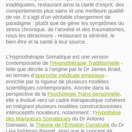
inadéquates, restaurant ainsi la clarté d’esprit, des
comportements plus sains et une meilleure qualité
de vie. Il s’agit d’un véritable changement de
paradigme : plutôt que de gérer les symptômes du
stress chronique, de l’anxiété et des traumatismes,
nous les déracinons - restaurant la sérénité, le
bien-être et la santé à leur source.
L’Hypnothérapie Somatique est une version
contemporaine de
l’Hypnothérapie Traditionnelle
-
telle que décrite à l’origine par le Dr James Braid,
en termes d’
approche médicale empirique
-
enrichie par la rigueur de plusieurs modèles
scientifiques contemporains. Ancrée dans la
perspective de la
Psychologie Trans-personnelle
,
elle a évolué vers un cadre thérapeutique cohérent
en intégrant plusieurs modèles constructionnistes
intéroceptifs novateurs, notamment : l’
Hypothèse
des Marqueurs Somatiques
du Dr Antonio
Damasio, la
Théorie de l’Émotion Construite
du Dr
Lisa Feldman Barrett, ainsi que le concept de