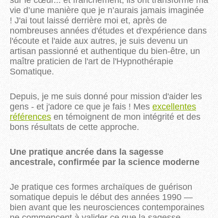
sur le cœur... et franchement, ils ont transformé ma
vie d’une manière que je n’aurais jamais imaginée
! J'ai tout laissé derrière moi et, après de
nombreuses années d'études et d'expérience dans
l'écoute et l'aide aux autres, je suis devenu un
artisan passionné et authentique du bien-être, un
maître praticien de l'art de l'Hypnothérapie
Somatique.
Depuis, je me suis donné pour mission d'aider les
gens
-
et j'adore ce que je fais !
Mes
excellentes
références
en témoignent
de mon intégrité et des
bons résultats de cette approche.
Une pratique ancrée dans la sagesse
ancestrale, confirmée par la science moderne
Je pratique ces formes archaïques de guérison
somatique depuis le début des années 1990 —
bien avant que les neurosciences contemporaines
ne commencent à valider ce que la sagesse