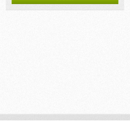
© Alex V Priala. All rights reserved
Somatic Hypnotherapy,
Montréal, Qc