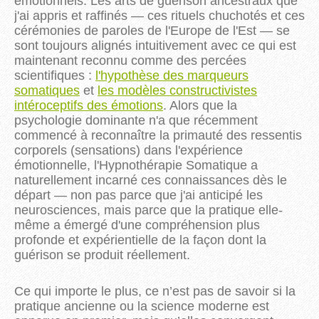
émotionnels. Les arts de guérison ancestraux que
j'ai appris et raffinés — ces rituels chuchotés et ces
cérémonies de paroles de l'Europe de l'Est — se
sont toujours alignés intuitivement avec ce qui est
maintenant reconnu comme des percées
scientifiques :
l'hypothèse des marqueurs
somatiques
et
les modèles constructivistes
intéroceptifs des émotions
. Alors que la
psychologie dominante n'a que récemment
commencé à reconnaître la primauté des ressentis
corporels (sensations) dans l'expérience
émotionnelle, l'Hypnothérapie Somatique a
naturellement incarné ces connaissances dès le
départ — non pas parce que j'ai anticipé les
neurosciences, mais parce que la pratique elle-
même a émergé d'une compréhension plus
profonde et expérientielle de la façon dont la
guérison se produit réellement.
Ce qui importe le plus, ce n’est pas de savoir si la
pratique ancienne ou la science moderne est